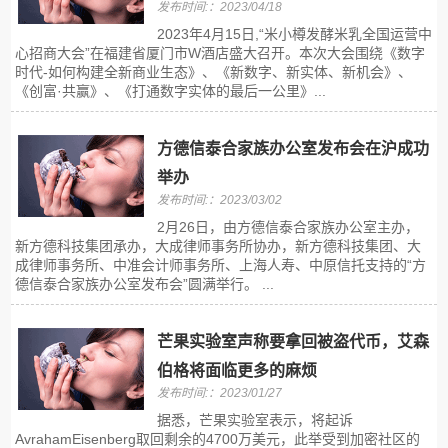
发布时间:：2023/04/18
2023年4月15日,“米小樽发酵米乳全国运营中
心招商大会”在福建省厦门市W酒店盛大召开。本次大会围绕《数字
时代-如何构建全新商业生态》、《新数字、新实体、新机会》、
《创富·共赢》、《打通数字实体的最后一公里》...
方德信泰合家族办公室发布会在沪成功
举办
发布时间:：2023/03/02
2月26日，由方德信泰合家族办公室主办，
新方德科技集团承办，大成律师事务所协办，新方德科技集团、大
成律师事务所、中准会计师事务所、上海人寿、中原信托支持的“方
德信泰合家族办公室发布会”圆满举行。 ...
芒果实验室声称要拿回被盗代币，艾森
伯格将面临更多的麻烦
发布时间:：2023/01/27
据悉，芒果实验室表示，将起诉
AvrahamEisenberg取回剩余的4700万美元，此举受到加密社区的