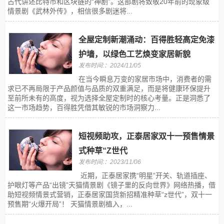
古代讲述比特币和区块链的“神剧”。这部剧将致敬20年前的现象级
情景剧《武林外传》，相信很多剧迷将...
全屋定制新潮涌动：百得胜轻高定免漆
护墙，以绿色工艺焕变家居新貌
发布时间:：2024/11/05
在当今瞬息万变的家居市场中，消费者的需
求已不再局限于产品颜值与品质的双重满足，而是将健康环保提升
至前所未有的高度，视为选择全屋定制时的核心考量。正是洞悉了
这一市场趋势，百得胜凭借其敏锐的市场洞察力...
短视频助攻，正泰居家双十一预售情景
式种草“Z世代
发布时间:：2023/11/06
近期，正泰居家携“明星”开关、轨道插座、
护眼灯等产品“出镜”天猫情景剧《镜子里的反向世界》网络热播，借
助短视频情景式营销，正泰居家国货新招精准种草“z世代”，双十一
预售期“火爆开局”！ 天猫情景剧植入，...