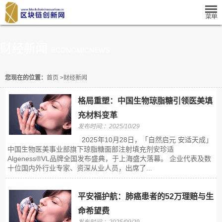
财经新闻
ECONOMICNEWS
您现在的位置：
首页
>
财经新闻
格局重塑：中国生物琼脂糖引领医美填
充材料变革
发布时间:：2025/10/29
2025年10月28日，「自然启元 安适天成」
中国生物医美事业部旗下琼脂糖面部注射填充剂安珍适
Algeness®VL品牌全国发布盛典，于上海盛大落幕。 企业代表及数
十位国内外行业专家、资深从业人员，出席了...
平安福护航：肺癌患者的52万理赔与生
命希望费