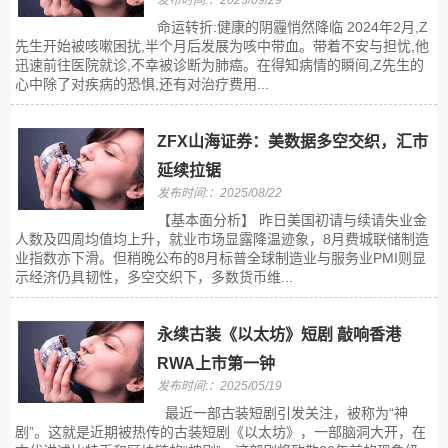
发布时间:：2025/09/29
命运转折:健康的阴霾悄然降临 2024年2月,Z
先生开始被咳嗽困扰,半个月后发展为咳中带血。带着不安与担忧,他
迅速前往医院就诊,不幸被诊断为肺癌。在得知病情的瞬间,Z先生的
心中除了对疾病的恐惧,还有对治疗费用...
ZFX山海证券：美数据多空交织，汇市
延续拉锯
发布时间:：2025/08/22
【基本面分析】 昨日美国初请与续请失业金
人数及四周均值均上升，就业市场显露降温迹象，8月费城联储制造
业指数亦下滑。但稍晚公布的8月标普全球制造业与服务业PMI则显
示经济仍具韧性，多空交织下，多数货币维...
永续古装《以太坊》短剧 敲响香港
RWA上市第一钟
发布时间:：2025/05/19
最近一部古装短剧引发关注，被称为“神
剧”。这就是近期被热传的古装短剧《以太坊》，一部脑洞大开，在