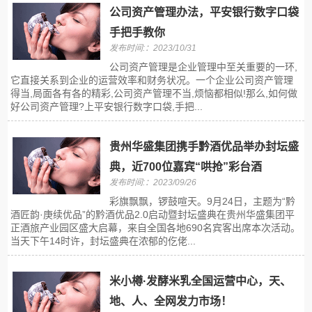
公司资产管理办法，平安银行数字口袋
手把手教你
发布时间:：2023/10/31
公司资产管理是企业管理中至关重要的一环,
它直接关系到企业的运营效率和财务状况。一个企业公司资产管理
得当,局面各有各的精彩,公司资产管理不当,烦恼都相似!那么,如何做
好公司资产管理?上平安银行数字口袋,手把...
贵州华盛集团携手黔酒优品举办封坛盛
典，近700位嘉宾“哄抢”彩台酒
发布时间:：2023/09/26
彩旗飘飘，锣鼓喧天。9月24日，主题为“黔
酒匠韵·庚续优品”的黔酒优品2.0启动暨封坛盛典在贵州华盛集团平
正酒旅产业园区盛大启幕，来自全国各地690名宾客出席本次活动。
当天下午14时许，封坛盛典在浓郁的仡佬...
米小樽·发酵米乳全国运营中心，天、
地、人、全网发力市场！