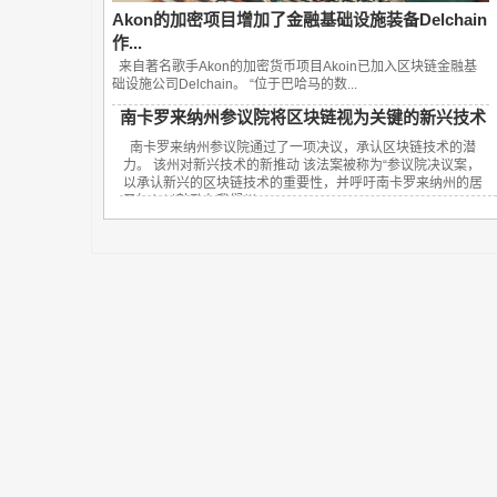
Akon的加密项目增加了金融基础设施装备Delchain
作...
来自著名歌手Akon的加密货币项目Akoin已加入区块链金融基
础设施公司Delchain。 “位于巴哈马的数...
南卡罗来纳州参议院将区块链视为关键的新兴技术
南卡罗来纳州参议院通过了一项决议，承认区块链技术的潜
力。 该州对新兴技术的新推动 该法案被称为“参议院决议案，
以承认新兴的区块链技术的重要性，并呼吁南卡罗来纳州的居
民加入以鼓励在我们州...