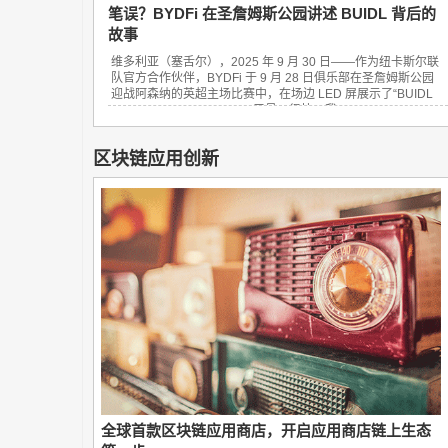
笔误？BYDFi 在圣詹姆斯公园讲述 BUIDL 背后的
故事
维多利亚（塞舌尔），2025 年 9 月 30 日——作为纽卡斯尔联
队官方合作伙伴，BYDFi 于 9 月 28 日俱乐部在圣詹姆斯公园
迎战阿森纳的英超主场比赛中，在场边 LED 屏展示了“BUIDL
YOUR DREAM FINANCE”口号。很快，我...
区块链应用创新
全球首款区块链应用商店，开启应用商店链上生态