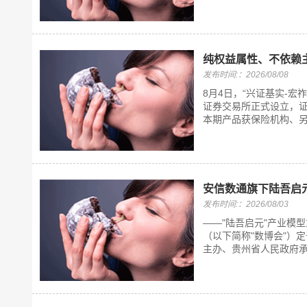
纯权益属性、不依赖主
发布时间:：2026/08/08
8月4日，“兴证基实-
证券交易所正式设立，证券
本期产品获保险机构、另
安信数通旗下陆吾启
发布时间:：2026/08/03
——"陆吾启元"产业模型
（以下简称"数博会"）
主办、贵州省人民政府承办