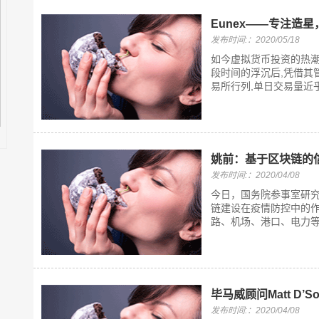
Eunex——专注造
发布时间:：2020/05/18
如今虚拟货币投资的热潮
段时间的浮沉后,凭借其
易所行列,单日交易量近乎
姚前：基于区块链的
发布时间:：2020/04/08
今日，国务院参事室研
链建设在疫情防控中的
路、机场、港口、电力等
毕马威顾问Matt D’
发布时间:：2020/04/08