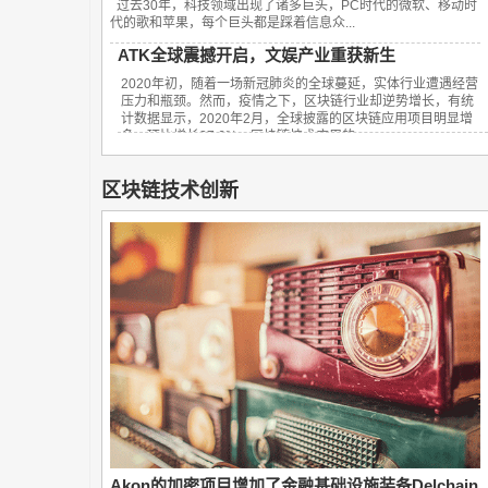
过去30年，科技领域出现了诸多巨头，PC时代的微软、移动时
代的歌和苹果，每个巨头都是踩着信息众...
ATK全球震撼开启，文娱产业重获新生
2020年初，随着一场新冠肺炎的全球蔓延，实体行业遭遇经营
压力和瓶颈。然而，疫情之下，区块链行业却逆势增长，有统
计数据显示，2020年2月，全球披露的区块链应用项目明显增
多，环比增长27.6%。区块链技术应用的...
区块链技术创新
Akon的加密项目增加了金融基础设施装备Delchain