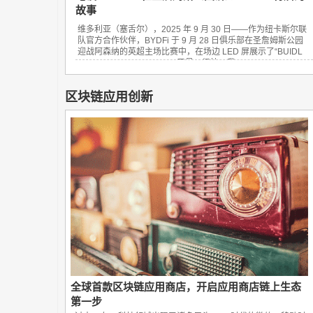
故事
维多利亚（塞舌尔），2025 年 9 月 30 日——作为纽卡斯尔联
队官方合作伙伴，BYDFi 于 9 月 28 日俱乐部在圣詹姆斯公园
迎战阿森纳的英超主场比赛中，在场边 LED 屏展示了“BUIDL
YOUR DREAM FINANCE”口号。很快，我...
区块链应用创新
全球首款区块链应用商店，开启应用商店链上生态
第一步