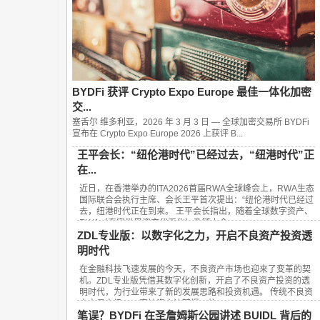
BYDFi 获评 Crypto Expo Europe 最佳一体化加密
交...
塞舌尔 维多利亚，2026 年 3 月 3 日 — 全球加密交易所 BYDFi
宣布在 Crypto Expo Europe 2026 上获评 B...
王平会长：“纽伦港时代”已经过去，“纽港时代”正
在...
近日，在香港举办的ITA2026首届RWA全球峰会上，RWA生态
国际联合会执行主席、会长王平首次提出：“纽伦港时代已经过
去，纽港时代正在到来。 王平会长指出，随着全球数字资产、
RWA（真实世界资产代币化）及链上金...
ZDL专业版：以数字化之力，开启不良资产投资透
明时代
在金融科技飞速发展的今天，不良资产市场也迎来了变革的契
机。ZDL专业版凭借其数字化创新，开启了不良资产投资的透
明时代，为行业带来了新的发展思路和投资机遇。 传统不良资
产交易市场，一直被资产流转慢、信...
笔误？BYDFi 在圣詹姆斯公园讲述 BUIDL 背后的