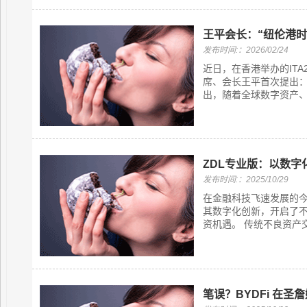
王平会长：“纽伦港时
发布时间:：2026/02/24
近日，在香港举办的ITA
席、会长王平首次提出：
出，随着全球数字资产、
ZDL专业版：以数
发布时间:：2025/10/29
在金融科技飞速发展的今
其数字化创新，开启了
资机遇。 传统不良资产交
笔误？BYDFi 在圣