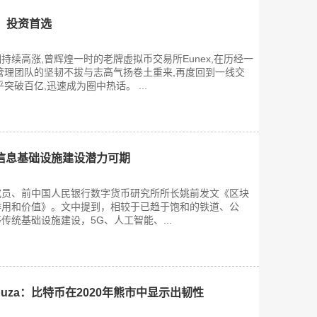
星，投资首选
持续高涨,曾辉煌一时的老牌虚拟币交易所Eunex,在历经一
管理团队的坚韧不拔与志高气扬卷土重来,再度回到一线交
突破百亿,迅速成为圈中热话。 ...
信息基础设施建设潜力可期
究员、前中国人民银行数字货币研究所所长姚前发文《区块
作用和价值》。文中提到，相较于已趋于饱和的铁道、公
传统基础设施建设，5G、人工智能、...
Souza：比特币在2020年熊市中显示出韧性