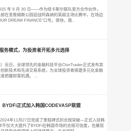
25 年 9 月 30 日——作为纽卡斯尔联队官方合作伙伴，
28 日俱乐部在圣詹姆斯公园迎战阿森纳的英超主场比赛中，在场边
OUR DREAM FINANCE”口号。很快，我...
新金融服务模式，为投资者开拓多元选择
港）近日，全球领先的金融科技平台ClonTrader正式发布其
借创新技术和先进交易系统，为全球投资者搭建多元化金融
把握财富机遇。 ...
BYDFi正式加入韩国CODEVASP联盟
于2024年11月27日完成了里程碑式的合规突破—正式入驻韩
此举不仅大大提升了BYDFi在韩国市场的合规可信度，也展现