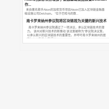
作...
来自著名歌手Akon的加密货币项目Akoin已加入区块链金融基
础设施公司Delchain。 “位于巴哈马的数...
南卡罗来纳州参议院将区块链视为关键的新兴技术
南卡罗来纳州参议院通过了一项决议，承认区块链技术的潜
力。 该州对新兴技术的新推动 该法案被称为“参议院决议案，
以承认新兴的区块链技术的重要性，并呼吁南卡罗来纳州的居
民加入以鼓励在我们州...