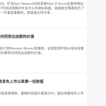
场Aion Network的经营者Matt D’Souza在推特晒出
0年市场动荡期间许多大公司诸如高盛、美国航空等都经历了
一件事是重要的，那就是比特币幸...
在共同突出加密的价值
首席执行官Brendan Blumer发推称，全球宏观环境从来没有像
到的那样共同突出加密的价值。
将发布上市以来第一份财报
块链发微博称，嘉楠科技股价暴涨20%，疑似将要发布上市