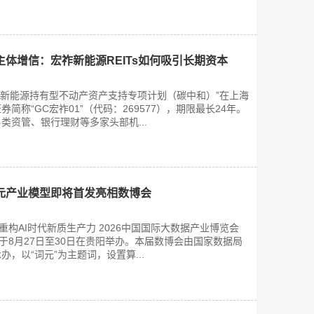
体增信：宏祚新能源REITs如何吸引长期资本
宏祚新能源持有型不动产资产支持专项计划（碳中和）”在上海
简称“GC宏祚01”（代码：269577），期限最长24年。
类资管、银行理财等多家头部机...
元产业模型即将首发亮相数博会
重构AI时代新质生产力 2026中国国际大数据产业博览会
定于8月27日至30日在贵阳举办。本届数博会由国家数据局
，以“词元”为主题词，设置算...