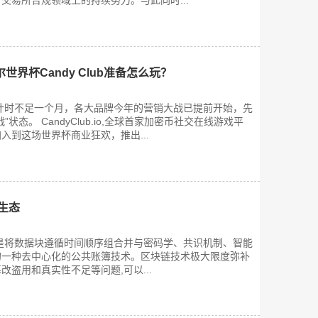
交易所合规领域上的持续努力。与此同时...
界杯Candy Club准备怎么玩？
倒计时不足一个月，各大品牌今年的营销大战已提前开始，先
状态。 CandyClub.io,全球首家加密币社交在线游戏平
入到这场世界杯商业狂欢，推出...
生态
是将数据块遵循时间顺序组合并与密码学、共识机制、智能
的一种去中心化的公共账簿技术。区块链技术极大限度弥补
盗用和真实性不足等问题,可以...