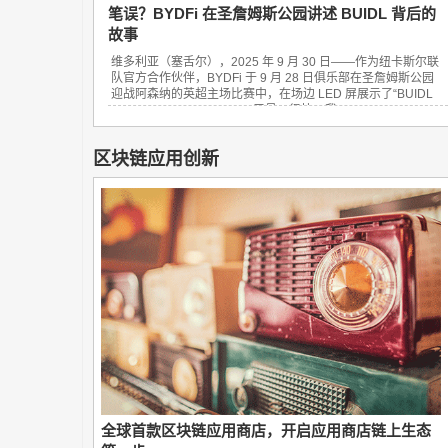
笔误？BYDFi 在圣詹姆斯公园讲述 BUIDL 背后的
故事
维多利亚（塞舌尔），2025 年 9 月 30 日——作为纽卡斯尔联
队官方合作伙伴，BYDFi 于 9 月 28 日俱乐部在圣詹姆斯公园
迎战阿森纳的英超主场比赛中，在场边 LED 屏展示了“BUIDL
YOUR DREAM FINANCE”口号。很快，我...
区块链应用创新
全球首款区块链应用商店，开启应用商店链上生态