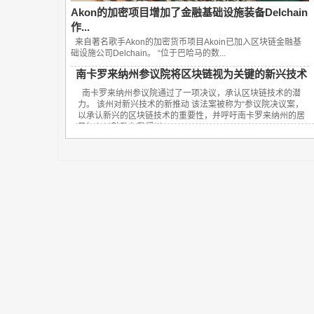
Akon的加密项目增加了金融基础设施装备Delchain
作...
来自著名歌手Akon的加密货币项目Akoin已加入区块链金融基
础设施公司Delchain。 “位于巴哈马的数...
南卡罗来纳州参议院将区块链视为关键的新兴技术
南卡罗来纳州参议院通过了一项决议，承认区块链技术的潜
力。 该州对新兴技术的新推动 该法案被称为“参议院决议案，
以承认新兴的区块链技术的重要性，并呼吁南卡罗来纳州的居
民加入以鼓励在我们州...