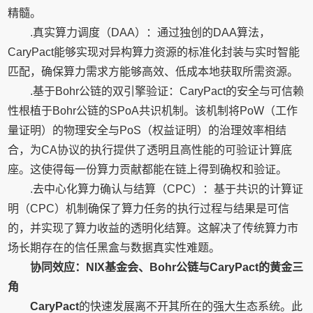
精髓。
.真实算力调度（DAA）：通过独创的DAA算法，
CaryPact能够实现对异构算力资源的标准化封装与实时智能
匹配，确保算力需求方能够高效、低成本地获取所需资源。
.基于Bohr公链的双引擎验证：CaryPact的安全与可信赖
性根植于Bohr公链的SPoA共识机制。该机制将PoW（工作
量证明）的物理安全与PoS（权益证明）的治理效率相结
合，为CA协议的执行提供了透明且高性能的可验证计算底
座。这使得每一份算力贡献都能在链上得到确权和验证。
.去中心化算力确认与结算（CPC）：基于共识的计算证
明（CPC）机制确保了算力任务的执行过程与结果是可信
的，并实现了算力收益的透明化结算。这解决了传统算力市
场长期存在的信任黑盒与数据真实性难题。
协同效应：NIX基金会、Bohr公链与CaryPact的黄金三
角
CaryPact
的快速发展离不开其所在的强大生态系统。此