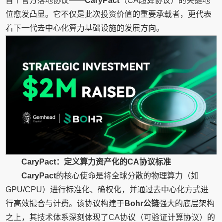
首个官方落地协议——
CaryPact
（CA超算协议）的关键地
位愈发凸显。它不仅是此次投资价值的重要承载者，更代表
着下一代去中心化算力基础设施的发展方向。
CaryPact：定义算力资产化的CA协议标准
CaryPact
的核心使命是将全球分散的物理算力（如
GPU/CPU）进行标准化、确权化，并通过去中心化方式进
行高效撮合与计费。该协议构建于
Bohr公链
强大的底层架构
之上，其技术体系深刻体现了CA协议（可验证计算协议）的