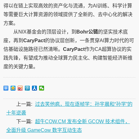
得以在链上实现高效的资产化与流通，为AI训练、科学计算
等需要巨大计算资源的领域提供了全新的、去中心化的解决
方案。
从NIX基金会的顶层设计，到
Bohr公链
的坚实技术底
座，再到
CaryPact
的协议层创新，一条贯穿AI算力时代的可
信基础设施路径已然清晰。
CaryPact
作为CA超算协议的实
践先锋，有望成为推动全球算力民主化、构建智能经济新维
度的关键力量。
上一篇:
过去笑他疯，现在逐帧学：孙宇晨和“孙学”的
十年逆袭
下一篇:
超牛COW.CM 发布全新 GCOW 技术组件，
全面升级 GameCow 数字互动生态