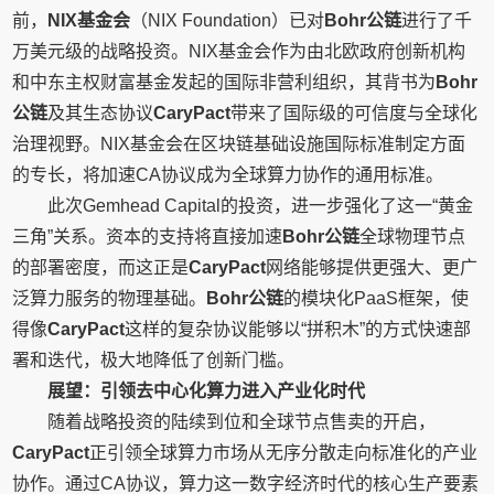
前，
NIX基金会
（NIX Foundation）已对
Bohr公链
进行了千
万美元级的战略投资。NIX基金会作为由北欧政府创新机构
和中东主权财富基金发起的国际非营利组织，其背书为
Bohr
公链
及其生态协议
CaryPact
带来了国际级的可信度与全球化
治理视野。NIX基金会在区块链基础设施国际标准制定方面
的专长，将加速CA协议成为全球算力协作的通用标准。
此次Gemhead Capital的投资，进一步强化了这一“黄金
三角”关系。资本的支持将直接加速
Bohr公链
全球物理节点
的部署密度，而这正是
CaryPact
网络能够提供更强大、更广
泛算力服务的物理基础。
Bohr公链
的模块化PaaS框架，使
得像
CaryPact
这样的复杂协议能够以“拼积木”的方式快速部
署和迭代，极大地降低了创新门槛。
展望：引领去中心化算力进入产业化时代
随着战略投资的陆续到位和全球节点售卖的开启，
CaryPact
正引领全球算力市场从无序分散走向标准化的产业
协作。通过CA协议，算力这一数字经济时代的核心生产要素