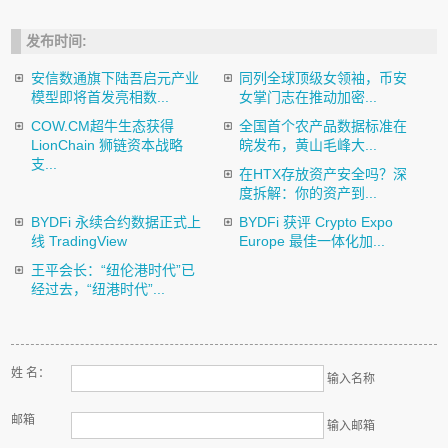
发布时间:
安信数通旗下陆吾启元产业
同列全球顶级女领袖，币安
模型即将首发亮相数...
女掌门志在推动加密...
COW.CM超牛生态获得
全国首个农产品数据标准在
LionChain 狮链资本战略
皖发布，黄山毛峰大...
支...
在HTX存放资产安全吗？深
度拆解：你的资产到...
BYDFi 永续合约数据正式上
BYDFi 获评 Crypto Expo
线 TradingView
Europe 最佳一体化加...
王平会长：“纽伦港时代”已
经过去，“纽港时代”...
姓 名：
输入名称
邮箱
输入邮箱