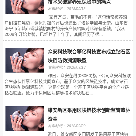
技术来破解养殖保险中的痛点
发布时间:：2018/09/13
“家有万贯，带毛的不算。”这句话常被养殖
户们挂在嘴边，调侃打趣的背后也道出了诸多辛酸与无奈。山东省
济宁市邹城市香城镇桃园村的养殖户侯绍辉对此深有感触。“我从
2008年开始养鸭，已经养了十年了，其间经历了很...
众安科技联合擎亿科技宣布成立钻石区
块链防伪溯源联盟
发布时间:：2018/09/13
昨日，众安在线(06060)旗下公司众安科技联
合生态伙伴擎亿科技共同宣布，基于众安的区块链技术，成立钻石
区块链防伪溯源联盟。 这是全球第一个基于区块链平台的全产业链
钻石联盟，致力于运用区块链等技术解决钻石...
雄安新区采用区块链技术创新监管造林
资金
发布时间:：2018/09/09
近日，雄安新区专门研发了采用基于区块链