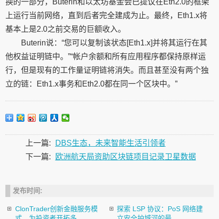
换的一部分，Buterin和以太坊基金会已提议在Eth2.0的框架
上运行当前网络，直到后者完全建成为止。最终，Eth1.x将
基本上是2.0之前交易的巨额收入。
Buterin说：“您可以复制该状态[Eth1.x]并将其运行在其
他权益证明链中。”“帐户余额和所有应用程序都保持原样运
行，但是现有的工作量证明链将消失。而且甚至没有两个独
立的链：Eth1.x事务和Eth2.0都在同一个区块中。”
上一篇:
DBS生态，未来智能生活引领者
下一篇:
欧洲航天局资助区块链项目记录卫星数据
发布时间:
ClonTrader创新金融服务模
探索 LSP 协议：PoS 网络建
式，为投资者开拓多...
立安全护城河的最...