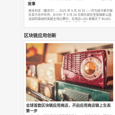
故事
维多利亚（塞舌尔），2025 年 9 月 30 日——作为纽卡斯尔联
队官方合作伙伴，BYDFi 于 9 月 28 日俱乐部在圣詹姆斯公园
迎战阿森纳的英超主场比赛中，在场边 LED 屏展示了“BUIDL
YOUR DREAM FINANCE”口号。很快，我...
区块链应用创新
全球首款区块链应用商店，开启应用商店链上生态
第一步