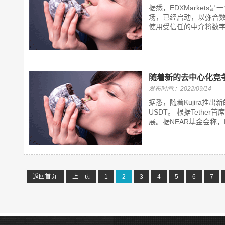
据悉，EDXMarket
场，已经启动，以弥合数字
使用受信任的中介将数字
随着新的去中心化竞争对手
发布时间:：2022/09/14
据悉，随着Kujira推出
USDT。 根据Tether首
展。据NEAR基金会称，
返回首页
上一页
1
2
3
4
5
6
7