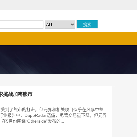
和需求挑战加密熊市
能受到了熊市的打击，但元界和相关项目似乎在风暴中坚
的行业报告中，DappRadar透露，尽管交易量下降，但元界
月份围绕“Otherside”发布的...