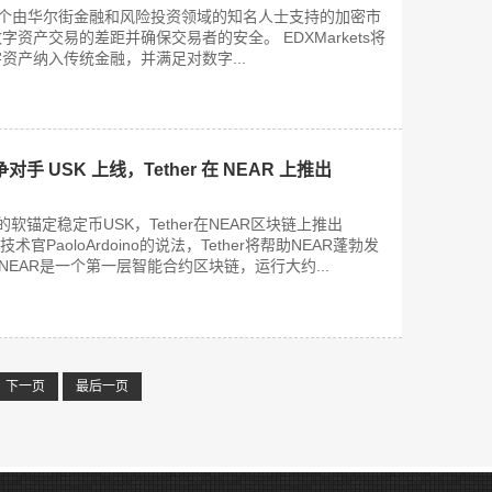
s是一个由华尔街金融和风险投资领域的知名人士支持的加密市
资产交易的差距并确保交易者的安全。 EDXMarkets将
资产纳入传统金融，并满足对数字...
 USK 上线，Tether 在 NEAR 上推出
新的软锚定稳定币USK，Tether在NEAR区块链上推出
席技术官PaoloArdoino的说法，Tether将帮助NEAR蓬勃发
NEAR是一个第一层智能合约区块链，运行大约...
下一页
最后一页