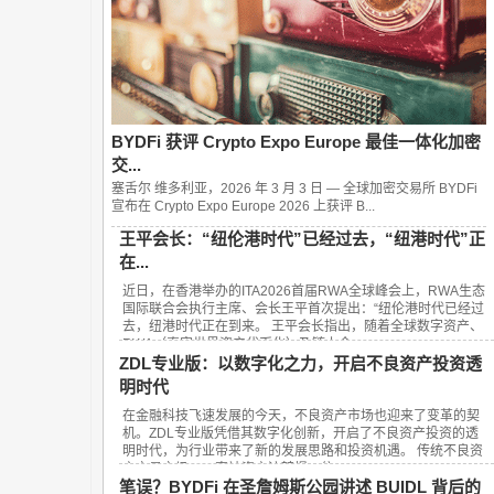
BYDFi 获评 Crypto Expo Europe 最佳一体化加密
交...
塞舌尔 维多利亚，2026 年 3 月 3 日 — 全球加密交易所 BYDFi
宣布在 Crypto Expo Europe 2026 上获评 B...
王平会长：“纽伦港时代”已经过去，“纽港时代”正
在...
近日，在香港举办的ITA2026首届RWA全球峰会上，RWA生态
国际联合会执行主席、会长王平首次提出：“纽伦港时代已经过
去，纽港时代正在到来。 王平会长指出，随着全球数字资产、
RWA（真实世界资产代币化）及链上金...
ZDL专业版：以数字化之力，开启不良资产投资透
明时代
在金融科技飞速发展的今天，不良资产市场也迎来了变革的契
机。ZDL专业版凭借其数字化创新，开启了不良资产投资的透
明时代，为行业带来了新的发展思路和投资机遇。 传统不良资
产交易市场，一直被资产流转慢、信...
笔误？BYDFi 在圣詹姆斯公园讲述 BUIDL 背后的