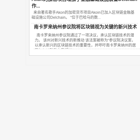
作...
来自著名歌手Akon的加密货币项目Akoin已加入区块链金融基
础设施公司Delchain。 “位于巴哈马的数...
南卡罗来纳州参议院将区块链视为关键的新兴技术
南卡罗来纳州参议院通过了一项决议，承认区块链技术的潜
力。 该州对新兴技术的新推动 该法案被称为“参议院决议案，
以承认新兴的区块链技术的重要性，并呼吁南卡罗来纳州的居
民加入以鼓励在我们州...