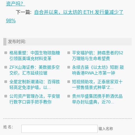
资产吗？
下一篇:
自合并以来，以太坊的 ETH 发行量减少了
98%
发布时间:
格局重塑：中国生物琼脂糖
平安福护航：肺癌患者的52
引领医美填充材料变革
万理赔与生命希望费
ZFX山海证券：美数据多空
永续古装《以太坊》短剧 敲
交织，汇市延续拉锯
响香港RWA上市第一钟
全屋定制新潮涌动：百得胜
短视频助攻，正泰居家双十
轻高定免漆护墙，以...
一预售情景式种草“Z...
公司资产管理办法，平安银
贵州华盛集团携手黔酒优品
行数字口袋手把手教你
举办封坛盛典，近70...
姓 名：
输入名称