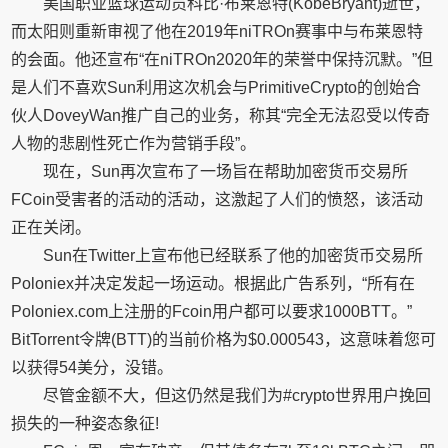
美国职业篮球运动员科比·布莱恩特(KobeBryant)逝世，
而太阳则重新审视了他在2019年niTROn赛事中与布莱恩特
的会面。他还宣布“在niTROn2020年的荣誉中保持沉默。”但
是人们不喜欢Sun利用这次机会与PrimitiveCrypto的创始合
伙人DoveyWan推广自己的业务，称其“完全无法忍受以传奇
人物的悲剧性死亡作为营销手段”。
现在，Sun再次宣布了一场旨在帮助加密货币交易所
FCoin受害者的活动的活动，这激起了人们的愤怒，该活动
正在关闭。
Sun在Twitter上宣布他已经联系了他的加密货币交易所
Poloniex并决定发起一场运动。根据此广告系列，“所有在
Poloniex.com上注册的Fcoin用户都可以要求1000BTT。”
BitTorrent令牌(BTT)的当前价格为$0.000543，这意味着您可
以获得54美分，没错。
尽管金额不大，但这仍然是我们为#crypto世界用户挽回
损失的一种姿态象征!