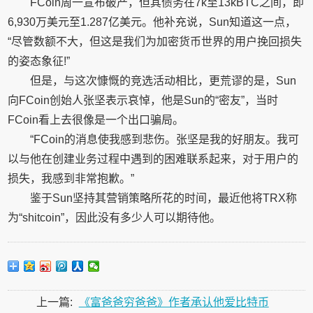
FCoin周一宣布破产，但其债务在7k至13kBTC之间，即
6,930万美元至1.287亿美元。他补充说，Sun知道这一点，
“尽管数额不大，但这是我们为加密货币世界的用户挽回损失
的姿态象征!”
但是，与这次慷慨的竞选活动相比，更荒谬的是，Sun
向FCoin创始人张坚表示哀悼，他是Sun的“密友”，当时
FCoin看上去很像是一个出口骗局。
“FCoin的消息使我感到悲伤。张坚是我的好朋友。我可
以与他在创建业务过程中遇到的困难联系起来，对于用户的
损失，我感到非常抱歉。”
鉴于Sun坚持其营销策略所花的时间，最近他将TRX称
为“shitcoin”，因此没有多少人可以期待他。
上一篇:
《富爸爸穷爸爸》作者承认他爱比特币